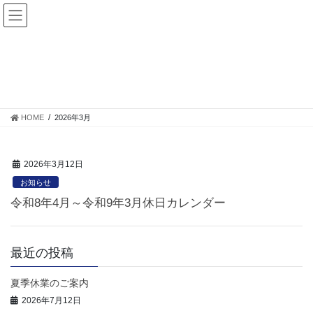
コ
ナ
ン
ビ
テ
ゲ
ン
ー
ツ
シ
2026年3月
に
ョ
移
ン
動
に
HOME
2026年3月
移
動
2026年3月12日
お知らせ
令和8年4月～令和9年3月休日カレンダー
最近の投稿
夏季休業のご案内
2026年7月12日