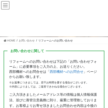
コ
ナ
ン
ビ
テ
ゲ
ン
ー
ツ
シ
リフォームへのお問い合わせ
に
ョ
移
ン
動
に
HOME
お問い合わせ
リフォームへのお問い合わせ
移
動
お問い合わせに関して
リフォームへのお問い合わせは下記の「お問い合わせフォ
ーム」に必要事項をご入力の上、お送りください。
西部機材へのお問合せは「
西部機材へのお問合せ
」ページ
からお願い致します。
※お返事につきましては、若干お時間を要する場合がございます。
※内容によりましては、ご返答できかねる場合がございます。
ご入力頂きましたメールアドレス等の情報は個人情報保護
法、並びに善管注意義務に則り、厳重に管理致しておりま
す。お客様よりお寄せ頂きましたお問合わせ内容は今後の